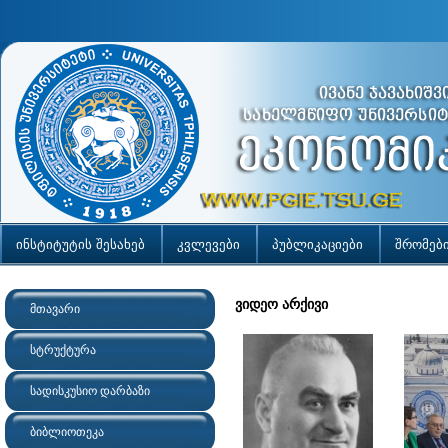
ინსტიტუტის შესახებ
კვლევები
პუბლიკაციები
შრომებ
ვიდეო არქივი
მთავარი
სტრუქტურა
სადისკუსიო დარბაზი
ბიბლიოთეკა