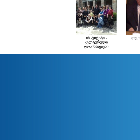
ინსტიტუტის
ვიდე
კულტურული
ღონისძიებები