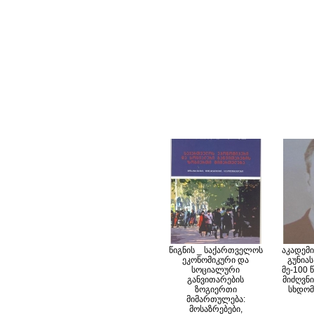
წიგნის _ საქართველოს
აკადემ
ეკონომიკური და
გუნია
სოციალური
მე-100
განვითარების
მიძღვნ
ზოგიერთი
სხდომა
მიმართულება:
მოსაზრებები,