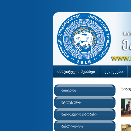
ინსტიტუტის შესახებ
კვლევები
სიახ
მთავარი
სტრუქტურა
სადისკუსიო დარბაზი
ბიბლიოთეკა