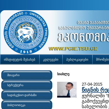
ინსტიტუტის შესახებ
კვლევები
პუბლიკაციები
შრომებ
სიახლე
მთავარი
27-04-2015
სტრუქტურა
წიგნის რე
ჟურნალში “
სადისკუსიო დარბაზი
გამოქვეყნდ
ბიბლიოთეკა
სახელობის 