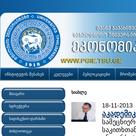
ინსტიტუტის შესახებ
კვლევები
პუბლიკაციები
შრომებ
სიახლე
მთავარი
18-11-2013
სტრუქტურა
აკადემიკ
სადისკუსიო დარბაზი
სამეცნიერ
საკითხთა
ბიბლიოთეკა