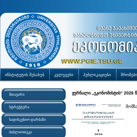
ინსტიტუტის შესახებ
კვლევები
პუბლიკაციები
შრომებ
ჟურნალი „ეკონომისტის“ 2026 
მთავარი
მომზ
სტრუქტურა
სადისკუსიო დარბაზი
ბიბლიოთეკა