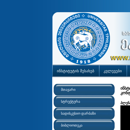
ინსტიტუტის შესახებ
კვლევები
ინსტ
მთავარი
კონფ
სტრუქტურა
პლენა
სადისკუსიო დარბაზი
ბიბლიოთეკა